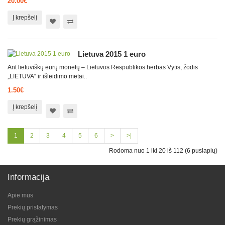
20.00€
Į krepšelį
Lietuva 2015 1 euro
Ant lietuviškų eurų monetų – Lietuvos Respublikos herbas Vytis, žodis
„LIETUVA“ ir išleidimo metai..
1.50€
Į krepšelį
1
2
3
4
5
6
>
>|
Rodoma nuo 1 iki 20 iš 112 (6 puslapių)
Informacija
Apie mus
Prekių pristatymas
Prekių grąžinimas