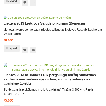
Į krepšelį
Lietuva 2013 Lietuvos Sąjūdžio įkūrimo 25-mečiui
Monetos averso centre pavaizduotas stilizuotas Lietuvos Respublikos herbas
Vytis ir barika..
20.00€
Į krepšelį
Lietuva 2013 m. laidos LDK pergalingų mūšių sukaktims
skirtas numizmatinis apyvartinių monetų rinkinys su
atminimo ženklu
BU (blizgantis plokštumos ir reljefo paviršius) Tiražas 3 500 vnt. Rinkinį
sudaro 10, 20, 5..
75.00€