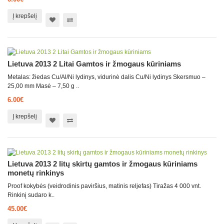
Į krepšelį
Lietuva 2013 2 Litai Gamtos ir žmogaus kūriniams
Metalas: žiedas Cu/Al/Ni lydinys, vidurinė dalis Cu/Ni lydinys Skersmuo –
25,00 mm Masė – 7,50 g ..
6.00€
Į krepšelį
Lietuva 2013 2 litų skirtų gamtos ir žmogaus kūriniams
monetų rinkinys
Proof kokybės (veidrodinis paviršius, matinis reljefas) Tiražas 4 000 vnt.
Rinkinį sudaro k..
45.00€