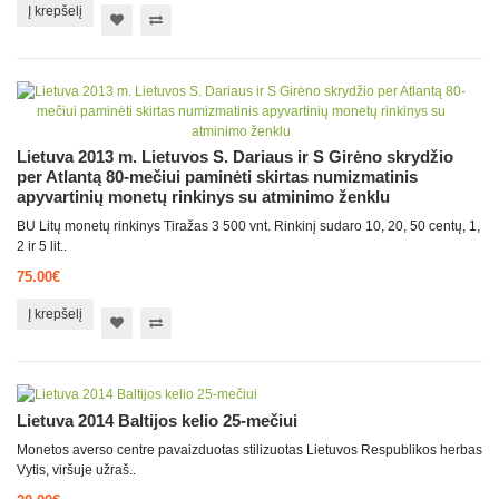
Į krepšelį
Lietuva 2013 m. Lietuvos S. Dariaus ir S Girėno skrydžio
per Atlantą 80-mečiui paminėti skirtas numizmatinis
apyvartinių monetų rinkinys su atminimo ženklu
BU Litų monetų rinkinys Tiražas 3 500 vnt. Rinkinį sudaro 10, 20, 50 centų, 1,
2 ir 5 lit..
75.00€
Į krepšelį
Lietuva 2014 Baltijos kelio 25-mečiui
Monetos averso centre pavaizduotas stilizuotas Lietuvos Respublikos herbas
Vytis, viršuje užraš..