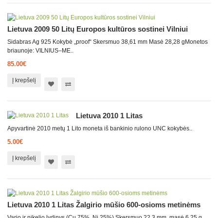
Lietuva 2009 50 Litų Europos kultūros sostinei Vilniui
Sidabras Ag 925 Kokybė „proof“ Skersmuo 38,61 mm Masė 28,28 gMonetos
briaunoje: VILNIUS–ME..
85.00€
Į krepšelį
Lietuva 2010 1 Litas
Apyvartinė 2010 metų 1 Lito moneta iš bankinio rulono UNC kokybės..
5.00€
Į krepšelį
Lietuva 2010 1 Litas Žalgirio mūšio 600-osioms metinėms
Vario ir nikelio lydinys (Cu 75%, Ni 25%) Skersmuo 22,3 mm, masė 6,25 g