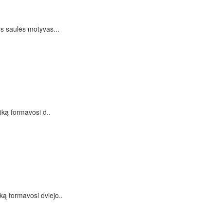
os saulės motyvas...
iką formavosi d..
ką formavosi dviejo..