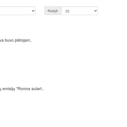
Rodyti:
va buvo plėtojam..
ų emisijų "Romos sutart..