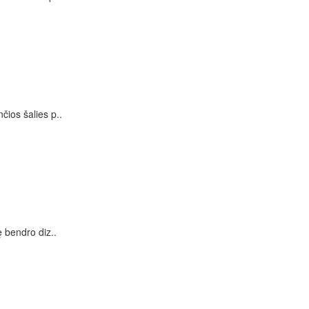
ios šalies p..
ę bendro diz..