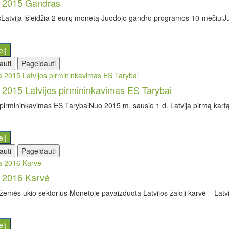
a 2015 Gandras
atvija išleidžia 2 eurų monetą Juodojo gandro programos 10-mečiuiJu
elį
auti
Pageidauti
a 2015 Latvijos pirmininkavimas ES Tarybai
 pirmininkavimas ES TarybaiNuo 2015 m. sausio 1 d. Latvija pirmą kartą 
elį
auti
Pageidauti
a 2016 Karvė
 žemės ūkio sektorius Monetoje pavaizduota Latvijos žaloji karvė – Latvij
elį