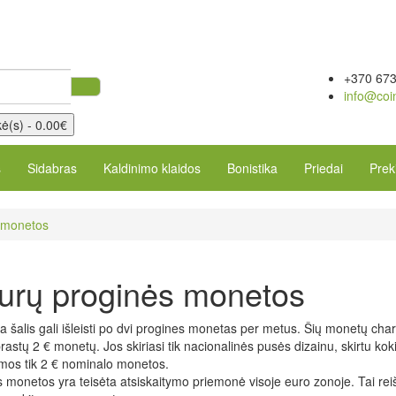
+370 67
info@coi
ė(s) - 0.00€
s
Sidabras
Kaldinimo klaidos
Bonistika
Priedai
Prek
 monetos
urų proginės monetos
a šalis gali išleisti po dvi progines monetas per metus. Šių monetų chara
įprastų 2 € monetų. Jos skiriasi tik nacionalinės pusės dizainu, skirtu kok
amos tik 2 € nominalo monetos.
 monetos yra teisėta atsiskaitymo priemonė visoje euro zonoje. Tai reiški