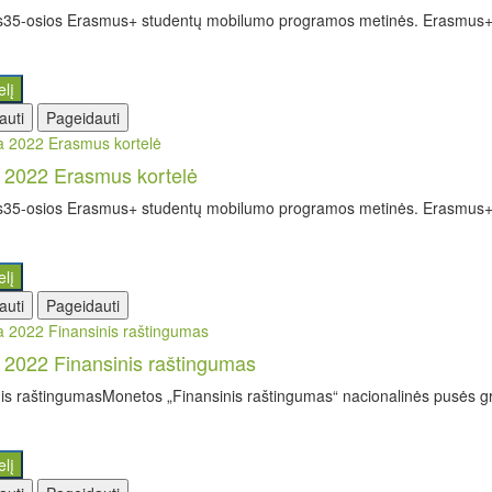
35-osios Erasmus+ studentų mobilumo programos metinės. Erasmus+ 
elį
auti
Pageidauti
a 2022 Erasmus kortelė
35-osios Erasmus+ studentų mobilumo programos metinės. Erasmus+ 
elį
auti
Pageidauti
a 2022 Finansinis raštingumas
is raštingumasMonetos „Finansinis raštingumas“ nacionalinės pusės graf
elį