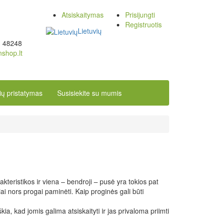
Atsiskaitymas
Prisijungti
Registruotis
Lietuvių
3 48248
nshop.lt
ių pristatymas
Susisiekite su mumis
kteristikos ir viena – bendroji – pusė yra tokios pat
iai nors progai paminėti. Kaip proginės gali būti
a, kad jomis galima atsiskaityti ir jas privaloma priimti