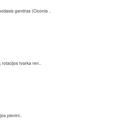
odasis gandras (Ciconia ..
rotacijos tvarka ren..
os pienini..