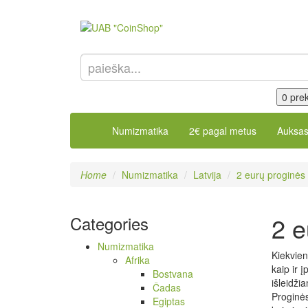
0 prek
Numizmatika
2€ pagal metus
Auksa
Home
Numizmatika
Latvija
2 eurų proginės
2 e
Categories
Numizmatika
Kiekvien
Afrika
kaip ir 
Bostvana
išleidži
Čadas
Proginės
Egiptas