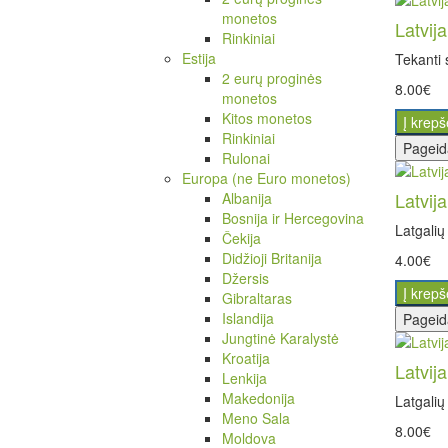
monetos
Latvij
Rinkiniai
Estija
Tekanti 
2 eurų proginės
8.00€
monetos
Kitos monetos
Į krepš
Rinkiniai
Pageid
Rulonai
Europa (ne Euro monetos)
Latvij
Albanija
Bosnija ir Hercegovina
Latgalių
Čekija
Didžioji Britanija
4.00€
Džersis
Į krepš
Gibraltaras
Islandija
Pageid
Jungtinė Karalystė
Kroatija
Latvij
Lenkija
Makedonija
Latgalių
Meno Sala
8.00€
Moldova