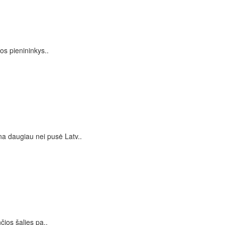
os pienininkys..
a daugiau nei pusė Latv..
ios šalies pa..