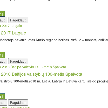
elį
auti
Pageidauti
a 2017 Latgale
Monetoje pavaizduotas Kuršo regiono herbas. Viršuje – monetą leidžianč
elį
auti
Pageidauti
a 2018 Baltijos valstybių 100-metis Spalvota
 valstybių 100-metis2018 m. Estija, Latvija ir Lietuva kartu išleido progin
elį
auti
Pageidauti