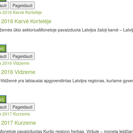
auti
Pageidauti
a 2016 Karvė Kortelėje
 žemės ūkio sektoriusMonetoje pavaizduota Latvijos žaloji karvė – Latvij
elį
auti
Pageidauti
a 2016 Vidzeme
idžemė yra labiausiai apgyvendintas Latvijos regionas, kuriame gyven
elį
auti
Pageidauti
a 2017 Kurzeme
onetoje pavaizduotas Kuršo regiono herbas. Viršuje – monetą leidžianč