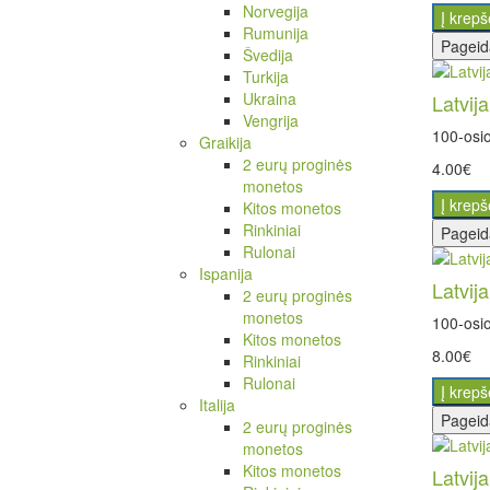
Norvegija
Į krepš
Rumunija
Pageid
Švedija
Turkija
Ukraina
Latvij
Vengrija
100-osio
Graikija
2 eurų proginės
4.00€
monetos
Į krepš
Kitos monetos
Rinkiniai
Pageid
Rulonai
Ispanija
Latvij
2 eurų proginės
monetos
100-osio
Kitos monetos
8.00€
Rinkiniai
Rulonai
Į krepš
Italija
Pageid
2 eurų proginės
monetos
Kitos monetos
Latvij