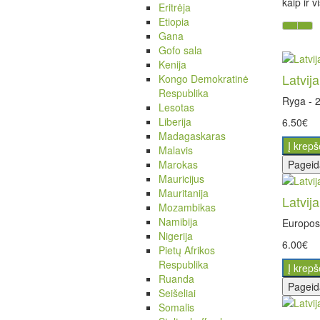
kaip ir 
Eritrėja
Etiopia
Gana
Gofo sala
Kenija
Latvij
Kongo Demokratinė
Respublika
Ryga - 2
Lesotas
Liberija
6.50€
Madagaskaras
Į krepš
Malavis
Marokas
Pageid
Mauricijus
Mauritanija
Latvij
Mozambikas
Namibija
Europos 
Nigerija
6.00€
Pietų Afrikos
Respublika
Į krepš
Ruanda
Pageid
Seišeliai
Somalis