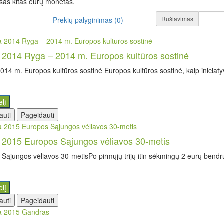
visas kitas eurų monetas.
Rūšiavimas
Prekių palyginimas (0)
a 2014 Ryga – 2014 m. Europos kultūros sostinė
014 m. Europos kultūros sostinė Europos kultūros sostinė, kaip iniciaty
elį
auti
Pageidauti
a 2015 Europos Sąjungos vėliavos 30-metis
Sąjungos vėliavos 30-metisPo pirmųjų trijų itin sėkmingų 2 eurų bendr
elį
auti
Pageidauti