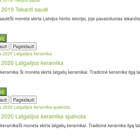
a 2019 Tekanti saulė
saulėŠi moneta skirta Latvijos herbo istorijai, joje pavaizduotas tekanči
elį
auti
Pageidauti
a 2020 Latgalijos keramika
 keramika Ši moneta skirta latgalių keramikai. Tradicinė keramika ilgą la
elį
auti
Pageidauti
a 2020 Latgalijos keramika spalvota
 keramikaŠi moneta skirta latgalių keramikai. Tradicinė keramika ilgą lai