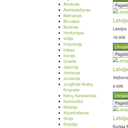
Armėnija
Pageid
Azerbaidžanas
Bahrainas
Latvij
Brunėjus
Butanas
Latvijos
Honkongas
18.00€
Indija
Indonezija
Į krepš
Irakas
Pageid
Iranas
Izraelis
Japonija
Latvij
Jemenas
VidžemėV
Jordanija
Jungtiniai Arabų
4.00€
Emyratai
Kalnų Karabachas
Į krepš
Kambodža
Pageid
Kataras
Kazachstanas
Latvij
Kinija
Kirgizija
Kuršas M