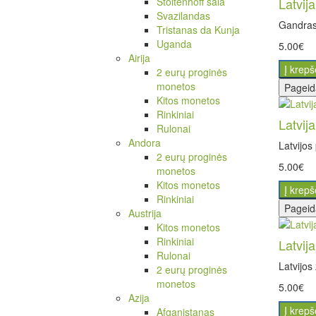
Stoltenhoff sala
Latvij
Svazilandas
GandrasL
Tristanas da Kunja
Uganda
5.00€
Airija
Į krepš
2 eurų proginės
monetos
Pageid
Kitos monetos
Rinkiniai
Latvij
Rulonai
Andora
Latvijos
2 eurų proginės
5.00€
monetos
Kitos monetos
Į krepš
Rinkiniai
Pageid
Austrija
Kitos monetos
Rinkiniai
Latvij
Rulonai
Latvijos
2 eurų proginės
monetos
5.00€
Azija
Į krepš
Afganistanas