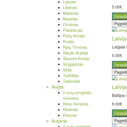
Laosas
5.00€
Libanas
Malaizija
Į krepš
Nepalas
Pageid
Omanas
Pakistanas
Pietų Korėja
Latvij
Rusija
Latgala 
Rytų Timoras
Saudo Arabija
5.00€
Šiaurės Korėja
Singapūras
Į krepš
Sirija
Pageid
Tadžikija
Tailandas
Latvij
Belgija
2 eurų proginės
Baltijos
monetos
Kitos monetos
8.00€
Rinkiniai
Į krepš
Rulonai
Pageid
Bulgarija
2 eurų proginės