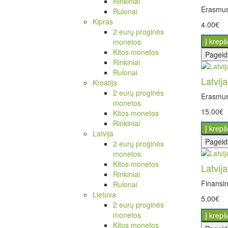
Rinkiniai
Erasmus
Rulonai
Kipras
4.00€
2 eurų proginės
Į krepš
monetos
Kitos monetos
Pageid
Rinkiniai
Rulonai
Latvij
Kroatija
2 eurų proginės
Erasmus
monetos
15.00€
Kitos monetos
Rinkiniai
Į krepš
Latvija
Pageid
2 eurų proginės
monetos
Kitos monetos
Latvij
Rinkiniai
Finansin
Rulonai
Lietuva
5.00€
2 eurų proginės
monetos
Į krepš
Kitos monetos