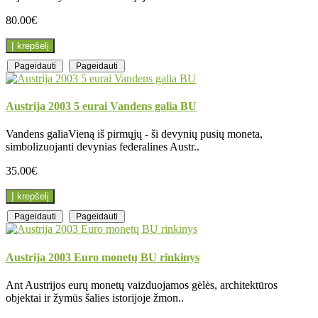
80.00€
Į krepšelį
Pageidauti
Pageidauti
Austrija 2003 5 eurai Vandens galia BU
Vandens galiaVieną iš pirmųjų - ši devynių pusių moneta,
simbolizuojanti devynias federalines Austr..
35.00€
Į krepšelį
Pageidauti
Pageidauti
Austrija 2003 Euro monetų BU rinkinys
Ant Austrijos eurų monetų vaizduojamos gėlės, architektūros
objektai ir žymūs šalies istorijoje žmon..