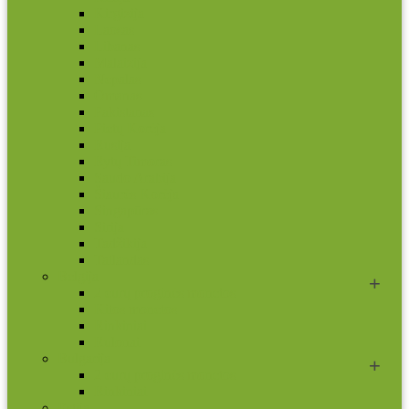
Kirgizija
Laosas
Libanas
Malaizija
Nepalas
Omanas
Pakistanas
Pietų Korėja
Rusija
Rytų Timoras
Saudo Arabija
Šiaurės Korėja
Singapūras
Sirija
Tadžikija
Tailandas
Belgija
2 eurų proginės monetos
Kitos monetos
Rinkiniai
Rulonai
Bulgarija
2 eurų proginės monetos
Rinkiniai
Estija