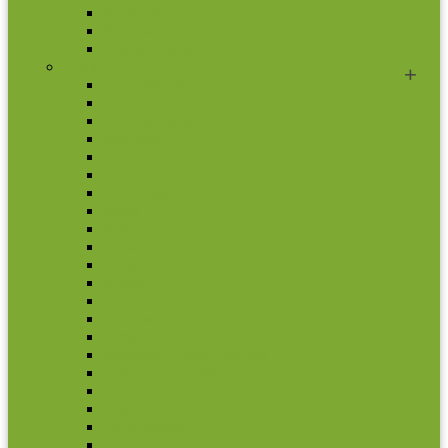
Rinkiniai
Rulonai
2 eurų proginės monetos
Azija
Afganistanas
Armėnija
Azerbaidžanas
Bahrainas
Brunėjus
Butanas
Honkongas
Indija
Indonezija
Irakas
Iranas
Izraelis
Japonija
Jemenas
Jordanija
Jungtiniai Arabų Emyratai
Kalnų Karabachas
Kambodža
Kataras
Kazachstanas
Kinija