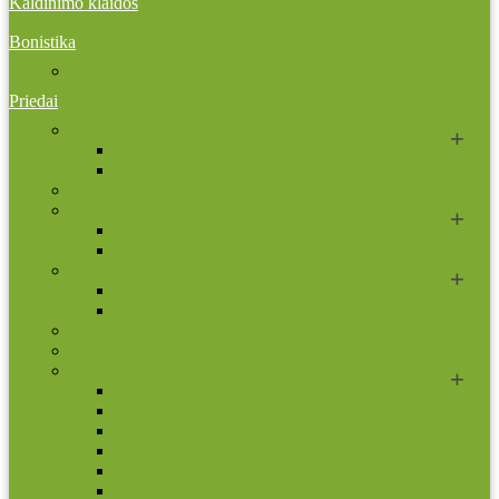
Kaldinimo klaidos
Bonistika
JAV
Priedai
Bonistikos reikmenys
Banknotų albumai
Įmautės banknotams
Faleristikos, birofilijos ir filumenijos reikmenys
Filatelijos reikmenys
Įmautės pašto ženklams
Pašto ženklų albumai
Filokartijos reikmenys
Atvirukų, nuotraukų albumai
Įmautės atvirukams ir nuotraukoms
Kita
Kolekcinių kortelių priedai
Numizmatikos reikmenys
Dėžės, dėžutės, lagaminai
Įmautės monetoms
Kapsulės
Kita
Monetų albumai
Monetų holderiai