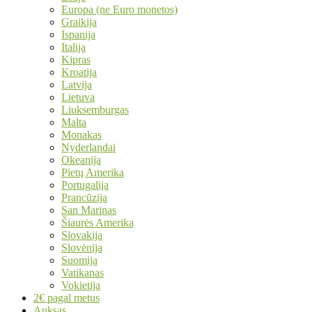
Europa (ne Euro monetos)
Graikija
Ispanija
Italija
Kipras
Kroatija
Latvija
Lietuva
Liuksemburgas
Malta
Monakas
Nyderlandai
Okeanija
Pietų Amerika
Portugalija
Prancūzija
San Marinas
Šiaurės Amerika
Slovakija
Slovėnija
Suomija
Vatikanas
Vokietija
2€ pagal metus
Auksas