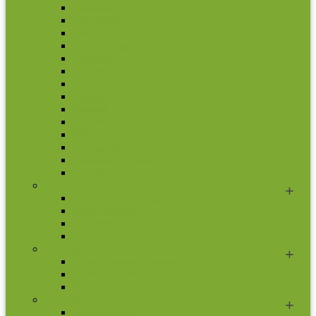
Marokas
Mauricijus
Mauritanija
Mozambikas
Namibija
Nigerija
Pietų Afrikos Respublika
Ruanda
Seišeliai
Somalis
Stoltenhoff sala
Svazilandas
Tristanas da Kunja
Uganda
Airija
2 eurų proginės monetos
Kitos monetos
Rinkiniai
Rulonai
Andora
2 eurų proginės monetos
Kitos monetos
Rinkiniai
Austrija
Kitos monetos