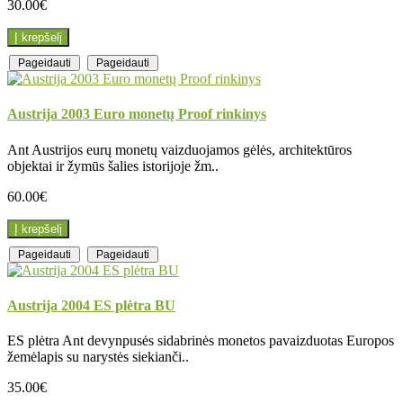
30.00€
Į krepšelį
Pageidauti
Pageidauti
Austrija 2003 Euro monetų Proof rinkinys
Ant Austrijos eurų monetų vaizduojamos gėlės, architektūros
objektai ir žymūs šalies istorijoje žm..
60.00€
Į krepšelį
Pageidauti
Pageidauti
Austrija 2004 ES plėtra BU
ES plėtra Ant devynpusės sidabrinės monetos pavaizduotas Europos
žemėlapis su narystės siekianči..
35.00€