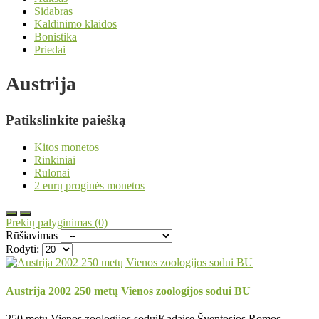
Sidabras
Kaldinimo klaidos
Bonistika
Priedai
Austrija
Patikslinkite paiešką
Kitos monetos
Rinkiniai
Rulonai
2 eurų proginės monetos
Prekių palyginimas (0)
Rūšiavimas
Rodyti:
Austrija 2002 250 metų Vienos zoologijos sodui BU
250 metų Vienos zoologijos soduiKadaise Šventosios Romos