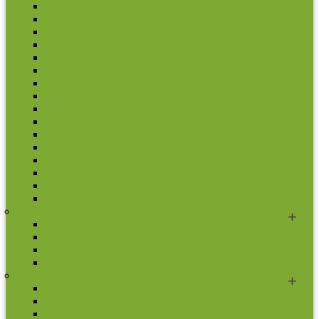
Belizas
Bermudai
Dominika
Gvatemala
Haitis
Hondūras
Jamaika
Kaimanų salos
Kanada
Karibai
Kosta Rika
Meksika
Nikaragva
Nyderlandų Antilai
Panama
Salvadoras
Slovakija
2 eurų proginės monetos
Kitos monetos
Rinkiniai
Rulonai
Slovėnija
2 eurų proginės monetos
Kitos monetos
Rinkiniai