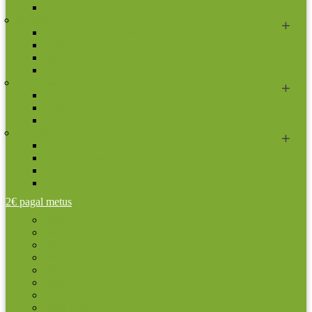
Rulonai
Suomija
2 eurų proginės monetos
Kitos monetos
Rinkiniai
Rulonai
Vatikanas
2 eurų proginės monetos
Kitos monetos
Rinkiniai
Vokietija
2 eurų proginės monetos
Kitos monetos
Rinkiniai
Rulonai
2€ pagal metus
2004
2005
2006
2007
2007 TOR
2008
2009
2009 EMU