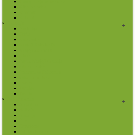
2 eurų proginės monetos
Kitos monetos
Rinkiniai
Rulonai
Okeanija
Australija
Fidžis
Kuko salos
Naujoji Kaledonija
Naujoji Zelandija
Niujė
Papua Naujoji Gvinėja
Pitkerno salos
Prancūzijos Polinezija
Saliamono Salos
Samoa
Tokelau
Tuvalu
Pietų Amerika
Argentina
Bolivija
Brazilija
Čilė
Ekvadoras
Folklando salos