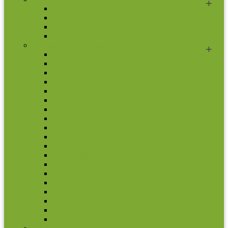
2 eurų proginės monetos
Kitos monetos
Rinkiniai
Rulonai
Europa (ne Euro monetos)
Albanija
Bosnija ir Hercegovina
Čekija
Didžioji Britanija
Džersis
Gibraltaras
Islandija
Jungtinė Karalystė
Kroatija
Lenkija
Makedonija
Meno Sala
Moldova
Norvegija
Rumunija
Švedija
Turkija
Ukraina
Vengrija