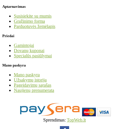
Aptarnavimas
Susisiekite su mumis
Grąžinimo forma
Parduotuvės žemėlapis
Priedai
Gamintojai
Dovanų kuponai
Specialūs pasiūlymai
Mano paskyra
Mano paskyra
Užsakymų istorija
Pageidavimų sąrašas
Naujienų prenumerata
Sprendimas:
TopWeb.lt