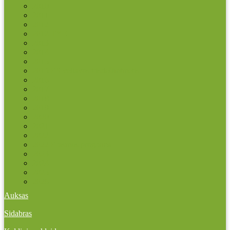
2010
2011
2012
2012 TYE
2013
2014
2015
2015 ES vėliavos trisdešimtmetis
2016
2017
2018
2019
2020
2021
2022
2022 Erasmus programa
2023
2024
2025
2026
Auksas
Sidabras