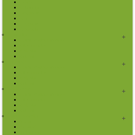
Gajana
Kolumbija
Paragvajus
Peru
Urugvajus
Venesuela
Portugalija
2 eurų proginės monetos
Kitos monetos
Rinkiniai
Rulonai
Prancūzija
2 eurų proginės monetos
Kitos monetos
Rinkiniai
Rulonai
San Marinas
2 eurų proginės monetos
Kitos monetos
Rinkiniai
Rulonai
Šiaurės Amerika
Aruba
Bahamai
Barbadosas