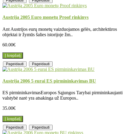
Pageidauti
Pageidauti
Austrija 2005 Euro monetų Proof rinkinys
Ant Austrijos eurų monetų vaizduojamos gėlės, architektūros
objektai ir žymūs šalies istorijoje žm..
60.00€
Į krepšelį
Pageidauti
Pageidauti
Austrija 2006 5 eurai ES pirmininkavimas BU
ES pirmininkavimasEuropos Sąjungos Tarybai pirmininkaujanti
valstybė narė yra atsakinga už Europos..
35.00€
Į krepšelį
Pageidauti
Pageidauti