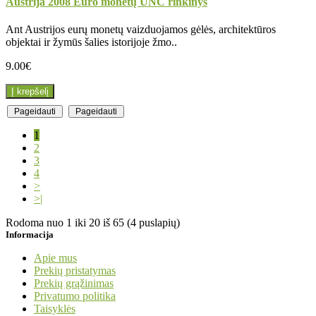
Austrija 2008 Euro monetų UNC rinkinys
Ant Austrijos eurų monetų vaizduojamos gėlės, architektūros
objektai ir žymūs šalies istorijoje žmo..
9.00€
Į krepšelį
Pageidauti
Pageidauti
1
2
3
4
>
>|
Rodoma nuo 1 iki 20 iš 65 (4 puslapių)
Informacija
Apie mus
Prekių pristatymas
Prekių grąžinimas
Privatumo politika
Taisyklės