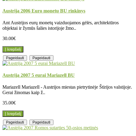
Austrija 2006 Euro monetų BU rinkinys
Ant Austrijos eurų monetų vaizduojamos gėlės, architektūros
objektai ir žymūs šalies istorijoje žmo..
30.00€
Į krepšelį
Pageidauti
Pageidauti
Austrija 2007 5 eurai Mariazell BU
Mariazell Mariazell - Austrijos miestas pietrytinėje Štirijos valstijoje.
Gerai žinomas kaip ž..
35.00€
Į krepšelį
Pageidauti
Pageidauti