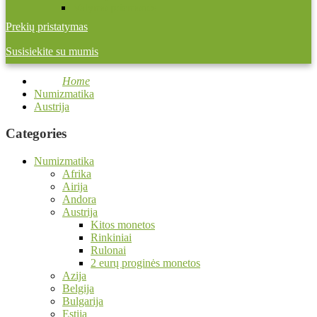
Valymo priemonės
Prekių pristatymas
Susisiekite su mumis
Home
Numizmatika
Austrija
Categories
Numizmatika
Afrika
Airija
Andora
Austrija
Kitos monetos
Rinkiniai
Rulonai
2 eurų proginės monetos
Azija
Belgija
Bulgarija
Estija