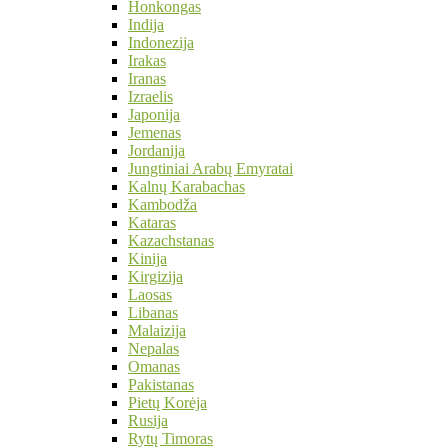
Honkongas
Indija
Indonezija
Irakas
Iranas
Izraelis
Japonija
Jemenas
Jordanija
Jungtiniai Arabų Emyratai
Kalnų Karabachas
Kambodža
Kataras
Kazachstanas
Kinija
Kirgizija
Laosas
Libanas
Malaizija
Nepalas
Omanas
Pakistanas
Pietų Korėja
Rusija
Rytų Timoras