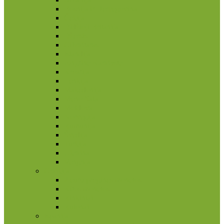
Bosnija ir Hercegovina
Čekija
Didžioji Britanija
Džersis
Gibraltaras
Islandija
Jungtinė Karalystė
Kroatija
Lenkija
Makedonija
Meno Sala
Moldova
Norvegija
Rumunija
Švedija
Turkija
Ukraina
Vengrija
Graikija
2 eurų proginės monetos
Kitos monetos
Rinkiniai
Rulonai
Ispanija