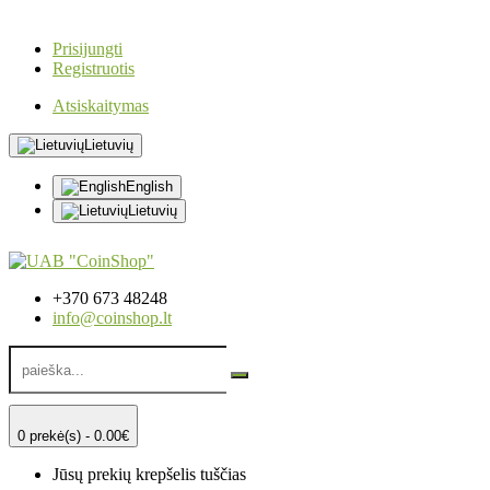
Prisijungti
Registruotis
Atsiskaitymas
Lietuvių
English
Lietuvių
+370 673 48248
info@coinshop.lt
0 prekė(s) - 0.00€
Jūsų prekių krepšelis tuščias