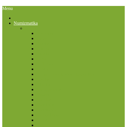
Menu
Numizmatika
Afrika
Bostvana
Čadas
Egiptas
Eritrėja
Etiopia
Gana
Gofo sala
Kenija
Kongo Demokratinė Respublika
Lesotas
Liberija
Madagaskaras
Malavis
Marokas
Mauricijus
Mauritanija
Mozambikas
Namibija
Nigerija