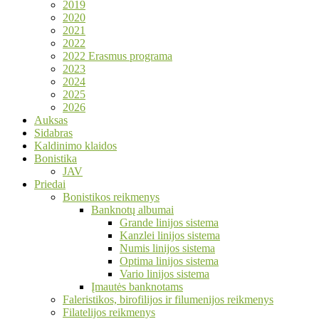
2019
2020
2021
2022
2022 Erasmus programa
2023
2024
2025
2026
Auksas
Sidabras
Kaldinimo klaidos
Bonistika
JAV
Priedai
Bonistikos reikmenys
Banknotų albumai
Grande linijos sistema
Kanzlei linijos sistema
Numis linijos sistema
Optima linijos sistema
Vario linijos sistema
Įmautės banknotams
Faleristikos, birofilijos ir filumenijos reikmenys
Filatelijos reikmenys