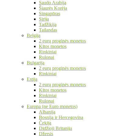
Saudo Arabija
Šiaurės Korėja
Singapūras
Sirija
Tadžikija
Tailandas
Belgija
2 eurų proginės monetos
Kitos monetos
Rinkiniai
Rulonai
Bulgarija
2 eurų proginės monetos
Rinkiniai
Estija
2 eurų proginės monetos
Kitos monetos
Rinkiniai
Rulonai
Europa (ne Euro monetos)
Albanija
Bosnija ir Hercegovina
Čekija
Didžioji Britanija
Džersis