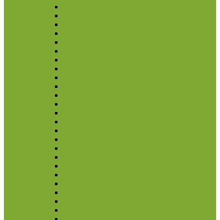
Azerbaidžanas
Bahrainas
Brunėjus
Butanas
Honkongas
Indija
Indonezija
Irakas
Iranas
Izraelis
Japonija
Jemenas
Jordanija
Jungtiniai Arabų Emyratai
Kalnų Karabachas
Kambodža
Kataras
Kazachstanas
Kinija
Kirgizija
Laosas
Libanas
Malaizija
Nepalas
Omanas