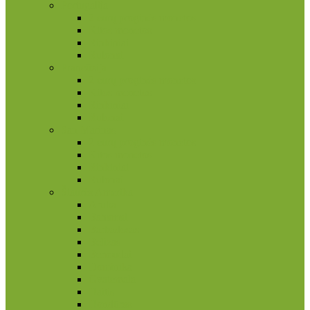
Portugalija
2 eurų proginės monetos
Kitos monetos
Rinkiniai
Rulonai
Prancūzija
2 eurų proginės monetos
Kitos monetos
Rinkiniai
Rulonai
San Marinas
2 eurų proginės monetos
Kitos monetos
Rinkiniai
Rulonai
Šiaurės Amerika
Aruba
Bahamai
Barbadosas
Belizas
Bermudai
Dominika
Gvatemala
Haitis
Hondūras