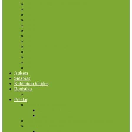
2015 ES vėliavos trisdešimtmetis
2016
2017
2018
2019
2020
2021
2022
2022 Erasmus programa
2023
2024
2025
2026
Auksas
Sidabras
Kaldinimo klaidos
Bonistika
JAV
Priedai
Bonistikos reikmenys
Banknotų albumai
Įmautės banknotams
Faleristikos, birofilijos ir filumenijos reikmenys
Filatelijos reikmenys
Įmautės pašto ženklams