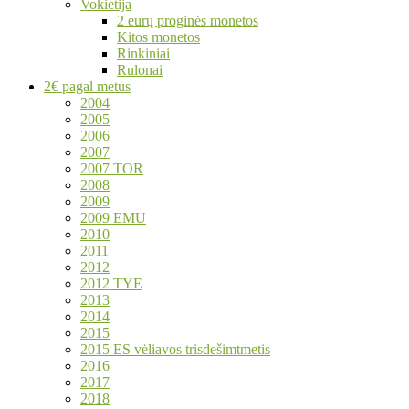
Vokietija
2 eurų proginės monetos
Kitos monetos
Rinkiniai
Rulonai
2€ pagal metus
2004
2005
2006
2007
2007 TOR
2008
2009
2009 EMU
2010
2011
2012
2012 TYE
2013
2014
2015
2015 ES vėliavos trisdešimtmetis
2016
2017
2018