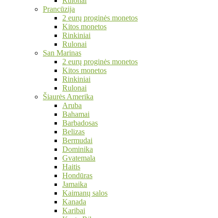
Rulonai
Prancūzija
2 eurų proginės monetos
Kitos monetos
Rinkiniai
Rulonai
San Marinas
2 eurų proginės monetos
Kitos monetos
Rinkiniai
Rulonai
Šiaurės Amerika
Aruba
Bahamai
Barbadosas
Belizas
Bermudai
Dominika
Gvatemala
Haitis
Hondūras
Jamaika
Kaimanų salos
Kanada
Karibai