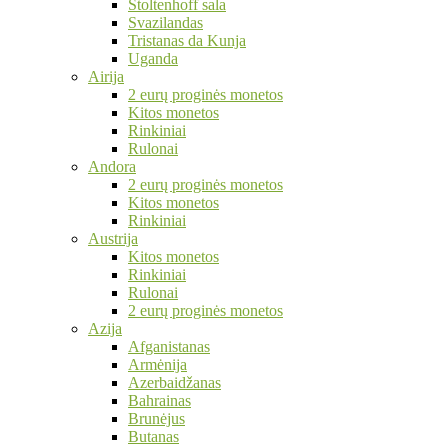
Stoltenhoff sala
Svazilandas
Tristanas da Kunja
Uganda
Airija
2 eurų proginės monetos
Kitos monetos
Rinkiniai
Rulonai
Andora
2 eurų proginės monetos
Kitos monetos
Rinkiniai
Austrija
Kitos monetos
Rinkiniai
Rulonai
2 eurų proginės monetos
Azija
Afganistanas
Armėnija
Azerbaidžanas
Bahrainas
Brunėjus
Butanas