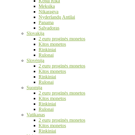
Kosta Rika
Meksika
Nikaragva
Nyderlandų Antilai
Panama
Salvadoras
Slovakija
2 eurų proginės monetos
Kitos monetos
Rinkiniai
Rulonai
Slovėnija
2 eurų proginės monetos
Kitos monetos
Rinkiniai
Rulonai
Suomija
2 eurų proginės monetos
Kitos monetos
Rinkiniai
Rulonai
Vatikanas
2 eurų proginės monetos
Kitos monetos
Rinkiniai