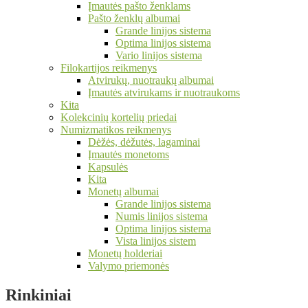
Įmautės pašto ženklams
Pašto ženklų albumai
Grande linijos sistema
Optima linijos sistema
Vario linijos sistema
Filokartijos reikmenys
Atvirukų, nuotraukų albumai
Įmautės atvirukams ir nuotraukoms
Kita
Kolekcinių kortelių priedai
Numizmatikos reikmenys
Dėžės, dėžutės, lagaminai
Įmautės monetoms
Kapsulės
Kita
Monetų albumai
Grande linijos sistema
Numis linijos sistema
Optima linijos sistema
Vista linijos sistem
Monetų holderiai
Valymo priemonės
Rinkiniai