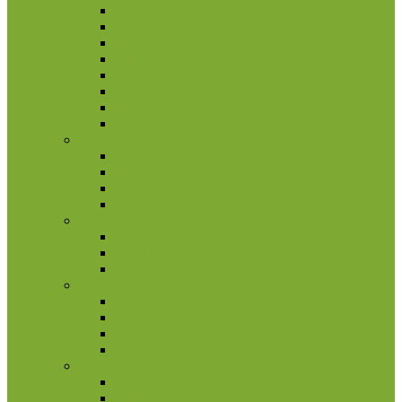
Pietų Afrikos Respublika
Ruanda
Seišeliai
Somalis
Stoltenhoff sala
Svazilandas
Tristanas da Kunja
Uganda
Airija
2 eurų proginės monetos
Kitos monetos
Rinkiniai
Rulonai
Andora
2 eurų proginės monetos
Kitos monetos
Rinkiniai
Austrija
Kitos monetos
Rinkiniai
Rulonai
2 eurų proginės monetos
Azija
Afganistanas
Armėnija