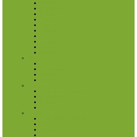
Jamaika
Kaimanų salos
Kanada
Karibai
Kosta Rika
Meksika
Nikaragva
Nyderlandų Antilai
Panama
Salvadoras
Slovakija
2 eurų proginės monetos
Kitos monetos
Rinkiniai
Rulonai
Slovėnija
2 eurų proginės monetos
Kitos monetos
Rinkiniai
Rulonai
Suomija
2 eurų proginės monetos
Kitos monetos
Rinkiniai
Rulonai