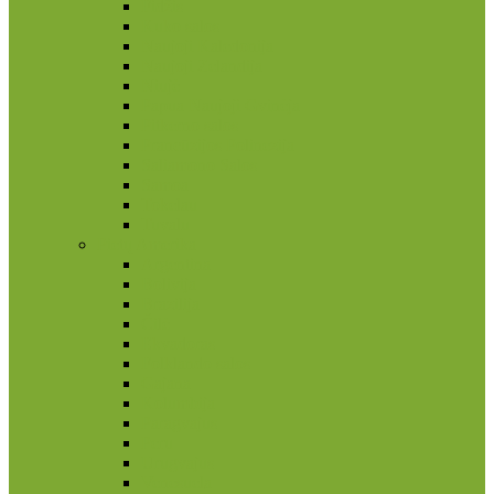
Fidžis
Kuko salos
Naujoji Kaledonija
Naujoji Zelandija
Niujė
Papua Naujoji Gvinėja
Pitkerno salos
Prancūzijos Polinezija
Saliamono Salos
Samoa
Tokelau
Tuvalu
Pietų Amerika
Argentina
Bolivija
Brazilija
Čilė
Ekvadoras
Folklando salos
Gajana
Kolumbija
Paragvajus
Peru
Urugvajus
Venesuela