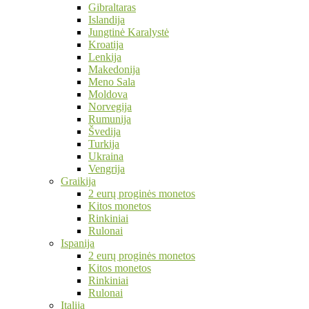
Gibraltaras
Islandija
Jungtinė Karalystė
Kroatija
Lenkija
Makedonija
Meno Sala
Moldova
Norvegija
Rumunija
Švedija
Turkija
Ukraina
Vengrija
Graikija
2 eurų proginės monetos
Kitos monetos
Rinkiniai
Rulonai
Ispanija
2 eurų proginės monetos
Kitos monetos
Rinkiniai
Rulonai
Italija