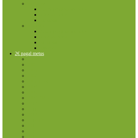
Vatikanas
2 eurų proginės monetos
Kitos monetos
Rinkiniai
Vokietija
2 eurų proginės monetos
Kitos monetos
Rinkiniai
Rulonai
2€ pagal metus
2004
2005
2006
2007
2007 TOR
2008
2009
2009 EMU
2010
2011
2012
2012 TYE
2013
2014
2015