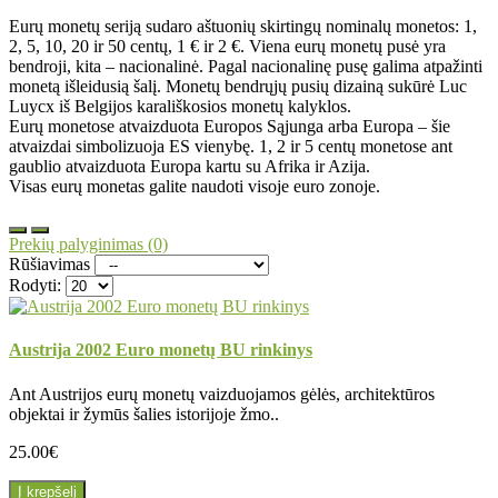
Eurų monetų seriją sudaro aštuonių skirtingų nominalų monetos: 1,
2, 5, 10, 20 ir 50 centų, 1 € ir 2 €. Viena eurų monetų pusė yra
bendroji, kita – nacionalinė. Pagal nacionalinę pusę galima atpažinti
monetą išleidusią šalį. Monetų bendrųjų pusių dizainą sukūrė Luc
Luycx iš Belgijos karališkosios monetų kalyklos.
Eurų monetose atvaizduota Europos Sąjunga arba Europa – šie
atvaizdai simbolizuoja ES vienybę. 1, 2 ir 5 centų monetose ant
gaublio atvaizduota Europa kartu su Afrika ir Azija.
Visas eurų monetas galite naudoti visoje euro zonoje.
Prekių palyginimas (0)
Rūšiavimas
Rodyti:
Austrija 2002 Euro monetų BU rinkinys
Ant Austrijos eurų monetų vaizduojamos gėlės, architektūros
objektai ir žymūs šalies istorijoje žmo..
25.00€
Į krepšelį