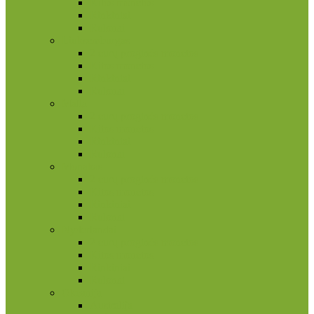
Kitos monetos
Rinkiniai
Rulonai
Liuksemburgas
2 eurų proginės monetos
Kitos monetos
Rinkiniai
Rulonai
Malta
2 eurų proginės monetos
Kitos monetos
Rinkiniai
Rulonai
Monakas
2 eurų proginės monetos
Kitos monetos
Rinkiniai
Rulonai
Nyderlandai
2 eurų proginės monetos
Kitos monetos
Rinkiniai
Rulonai
Okeanija
Australija