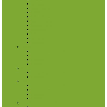
Pakistanas
Pietų Korėja
Rusija
Rytų Timoras
Saudo Arabija
Šiaurės Korėja
Singapūras
Sirija
Tadžikija
Tailandas
Belgija
2 eurų proginės monetos
Kitos monetos
Rinkiniai
Rulonai
Bulgarija
2 eurų proginės monetos
Rinkiniai
Estija
2 eurų proginės monetos
Kitos monetos
Rinkiniai
Rulonai
Europa (ne Euro monetos)
Albanija