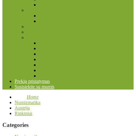
Pašto ženklų albumai
Filokartijos reikmenys
Atvirukų, nuotraukų albumai
Įmautės atvirukams ir nuotraukoms
Kita
Kolekcinių kortelių priedai
Numizmatikos reikmenys
Dėžės, dėžutės, lagaminai
Įmautės monetoms
Kapsulės
Kita
Monetų albumai
Monetų holderiai
Valymo priemonės
Prekių pristatymas
Susisiekite su mumis
Home
Numizmatika
Austrija
Rinkiniai
Categories