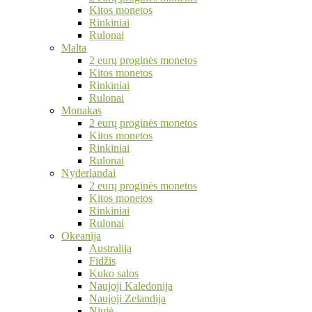
Kitos monetos
Rinkiniai
Rulonai
Malta
2 eurų proginės monetos
Kitos monetos
Rinkiniai
Rulonai
Monakas
2 eurų proginės monetos
Kitos monetos
Rinkiniai
Rulonai
Nyderlandai
2 eurų proginės monetos
Kitos monetos
Rinkiniai
Rulonai
Okeanija
Australija
Fidžis
Kuko salos
Naujoji Kaledonija
Naujoji Zelandija
Niujė