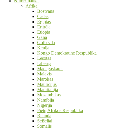
Numizmatika
Afrika
Bostvana
Čadas
Egiptas
Eritrėja
Etiopia
Gana
Gofo sala
Kenija
Kongo Demokratinė Respublika
Lesotas
Liberija
Madagaskaras
Malavis
Marokas
Mauricijus
Mauritanija
Mozambikas
Namibija
Nigerija
Pietų Afrikos Respublika
Ruanda
Seišeliai
Somalis