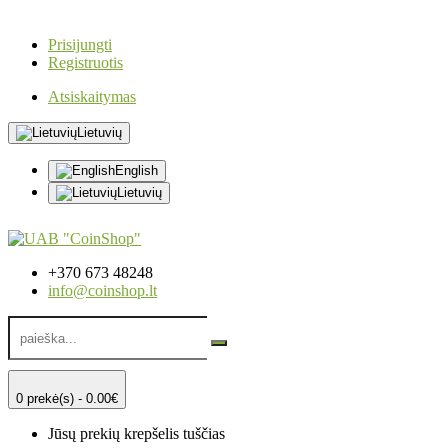
Prisijungti
Registruotis
Atsiskaitymas
Lietuvių
English
Lietuvių
+370 673 48248
info@coinshop.lt
0 prekė(s) - 0.00€
Jūsų prekių krepšelis tuščias