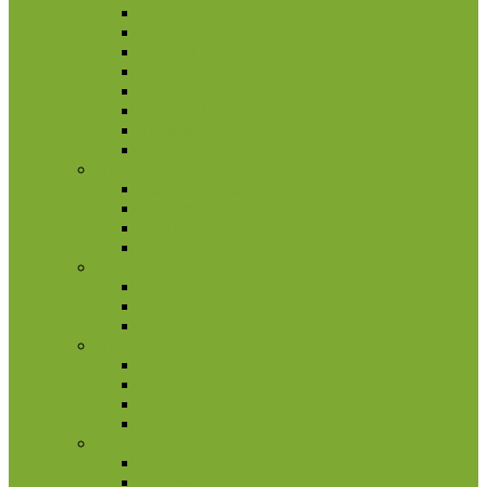
Pietų Afrikos Respublika
Ruanda
Seišeliai
Somalis
Stoltenhoff sala
Svazilandas
Tristanas da Kunja
Uganda
Airija
2 eurų proginės monetos
Kitos monetos
Rinkiniai
Rulonai
Andora
2 eurų proginės monetos
Kitos monetos
Rinkiniai
Austrija
Kitos monetos
Rinkiniai
Rulonai
2 eurų proginės monetos
Azija
Afganistanas
Armėnija