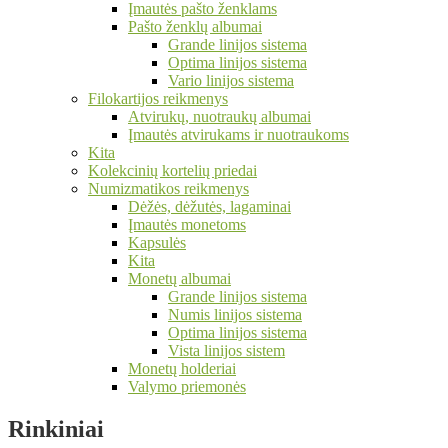
Įmautės pašto ženklams
Pašto ženklų albumai
Grande linijos sistema
Optima linijos sistema
Vario linijos sistema
Filokartijos reikmenys
Atvirukų, nuotraukų albumai
Įmautės atvirukams ir nuotraukoms
Kita
Kolekcinių kortelių priedai
Numizmatikos reikmenys
Dėžės, dėžutės, lagaminai
Įmautės monetoms
Kapsulės
Kita
Monetų albumai
Grande linijos sistema
Numis linijos sistema
Optima linijos sistema
Vista linijos sistem
Monetų holderiai
Valymo priemonės
Rinkiniai