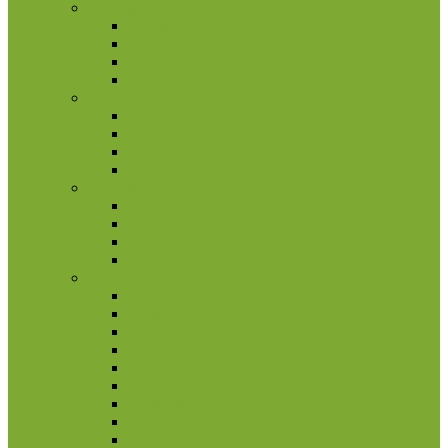
Portugalija
2 eurų proginės monetos
Kitos monetos
Rinkiniai
Rulonai
Prancūzija
2 eurų proginės monetos
Kitos monetos
Rinkiniai
Rulonai
San Marinas
2 eurų proginės monetos
Kitos monetos
Rinkiniai
Rulonai
Šiaurės Amerika
Aruba
Bahamai
Barbadosas
Belizas
Bermudai
Dominika
Gvatemala
Haitis
Hondūras