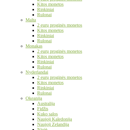
Kitos monetos
Rinkiniai
Rulonai
Malta
2 eurų proginės monetos
Kitos monetos
Rinkiniai
Rulonai
Monakas
2 eurų proginės monetos
Kitos monetos
Rinkiniai
Rulonai
Nyderlandai
2 eurų proginės monetos
Kitos monetos
Rinkiniai
Rulonai
Okeanija
Australija
Fidžis
Kuko salos
Naujoji Kaledonija
Naujoji Zelandija
Niujė