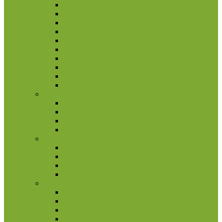
Jamaika
Kaimanų salos
Kanada
Karibai
Kosta Rika
Meksika
Nikaragva
Nyderlandų Antilai
Panama
Salvadoras
Slovakija
2 eurų proginės monetos
Kitos monetos
Rinkiniai
Rulonai
Slovėnija
2 eurų proginės monetos
Kitos monetos
Rinkiniai
Rulonai
Suomija
2 eurų proginės monetos
Kitos monetos
Rinkiniai
Rulonai