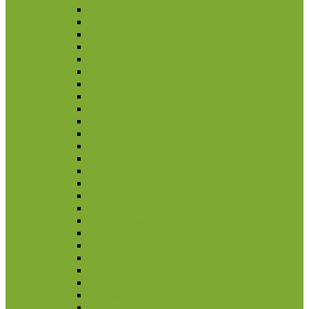
Azerbaidžanas
Bahrainas
Brunėjus
Butanas
Honkongas
Indija
Indonezija
Irakas
Iranas
Izraelis
Japonija
Jemenas
Jordanija
Jungtiniai Arabų Emyratai
Kalnų Karabachas
Kambodža
Kataras
Kazachstanas
Kinija
Kirgizija
Laosas
Libanas
Malaizija
Nepalas
Omanas