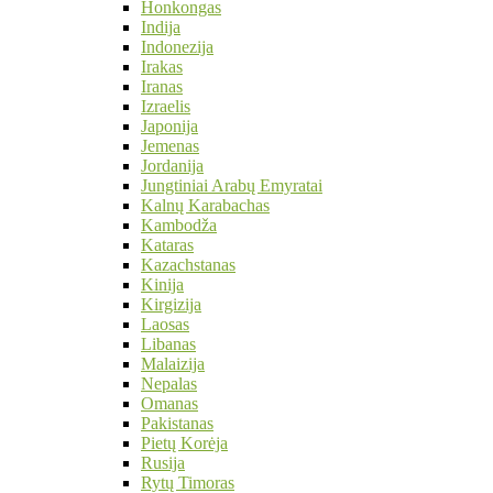
Honkongas
Indija
Indonezija
Irakas
Iranas
Izraelis
Japonija
Jemenas
Jordanija
Jungtiniai Arabų Emyratai
Kalnų Karabachas
Kambodža
Kataras
Kazachstanas
Kinija
Kirgizija
Laosas
Libanas
Malaizija
Nepalas
Omanas
Pakistanas
Pietų Korėja
Rusija
Rytų Timoras