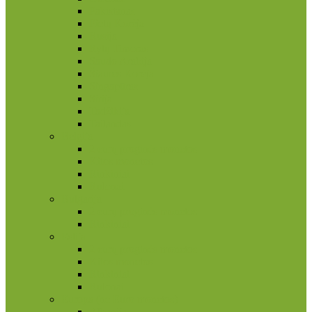
Pakistanas
Pietų Korėja
Rusija
Rytų Timoras
Saudo Arabija
Šiaurės Korėja
Singapūras
Sirija
Tadžikija
Tailandas
Belgija
2 eurų proginės monetos
Kitos monetos
Rinkiniai
Rulonai
Bulgarija
2 eurų proginės monetos
Rinkiniai
Estija
2 eurų proginės monetos
Kitos monetos
Rinkiniai
Rulonai
Europa (ne Euro monetos)
Albanija