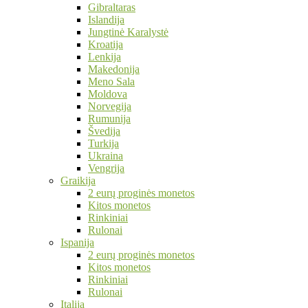
Gibraltaras
Islandija
Jungtinė Karalystė
Kroatija
Lenkija
Makedonija
Meno Sala
Moldova
Norvegija
Rumunija
Švedija
Turkija
Ukraina
Vengrija
Graikija
2 eurų proginės monetos
Kitos monetos
Rinkiniai
Rulonai
Ispanija
2 eurų proginės monetos
Kitos monetos
Rinkiniai
Rulonai
Italija