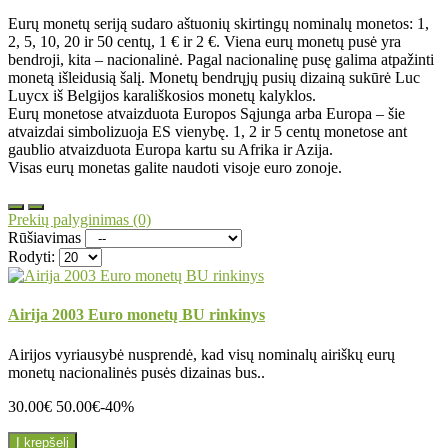
Eurų monetų seriją sudaro aštuonių skirtingų nominalų monetos: 1,
2, 5, 10, 20 ir 50 centų, 1 € ir 2 €. Viena eurų monetų pusė yra
bendroji, kita – nacionalinė. Pagal nacionalinę pusę galima atpažinti
monetą išleidusią šalį. Monetų bendrųjų pusių dizainą sukūrė Luc
Luycx iš Belgijos karališkosios monetų kalyklos.
Eurų monetose atvaizduota Europos Sąjunga arba Europa – šie
atvaizdai simbolizuoja ES vienybę. 1, 2 ir 5 centų monetose ant
gaublio atvaizduota Europa kartu su Afrika ir Azija.
Visas eurų monetas galite naudoti visoje euro zonoje.
Prekių palyginimas (0)
Rūšiavimas
Rodyti:
Airija 2003 Euro monetų BU rinkinys
Airijos vyriausybė nusprendė, kad visų nominalų airiškų eurų
monetų nacionalinės pusės dizainas bus..
30.00€
50.00€
-40%
Į krepšelį