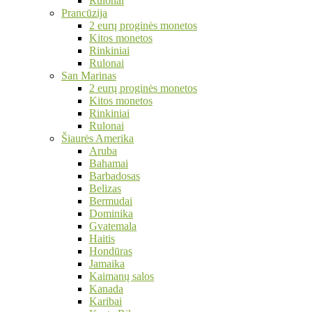
Rulonai
Prancūzija
2 eurų proginės monetos
Kitos monetos
Rinkiniai
Rulonai
San Marinas
2 eurų proginės monetos
Kitos monetos
Rinkiniai
Rulonai
Šiaurės Amerika
Aruba
Bahamai
Barbadosas
Belizas
Bermudai
Dominika
Gvatemala
Haitis
Hondūras
Jamaika
Kaimanų salos
Kanada
Karibai