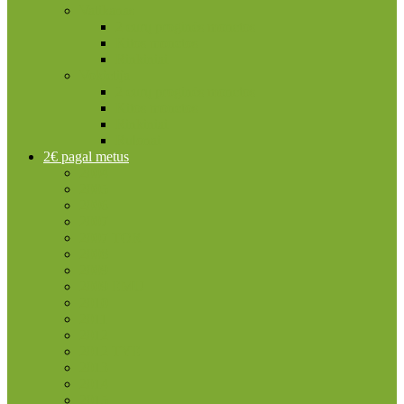
Vatikanas
2 eurų proginės monetos
Kitos monetos
Rinkiniai
Vokietija
2 eurų proginės monetos
Kitos monetos
Rinkiniai
Rulonai
2€ pagal metus
2004
2005
2006
2007
2007 TOR
2008
2009
2009 EMU
2010
2011
2012
2012 TYE
2013
2014
2015