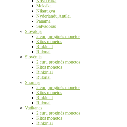
Kosta Rika
Meksika
Nikaragva
Nyderlandų Antilai
Panama
Salvadoras
Slovakija
2 eurų proginės monetos
Kitos monetos
Rinkiniai
Rulonai
Slovėnija
2 eurų proginės monetos
Kitos monetos
Rinkiniai
Rulonai
Suomija
2 eurų proginės monetos
Kitos monetos
Rinkiniai
Rulonai
Vatikanas
2 eurų proginės monetos
Kitos monetos
Rinkiniai