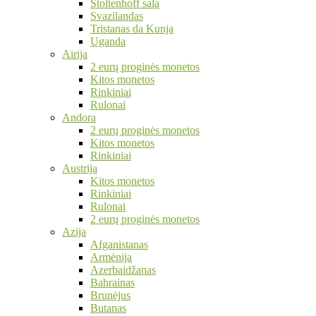
Stoltenhoff sala
Svazilandas
Tristanas da Kunja
Uganda
Airija
2 eurų proginės monetos
Kitos monetos
Rinkiniai
Rulonai
Andora
2 eurų proginės monetos
Kitos monetos
Rinkiniai
Austrija
Kitos monetos
Rinkiniai
Rulonai
2 eurų proginės monetos
Azija
Afganistanas
Armėnija
Azerbaidžanas
Bahrainas
Brunėjus
Butanas