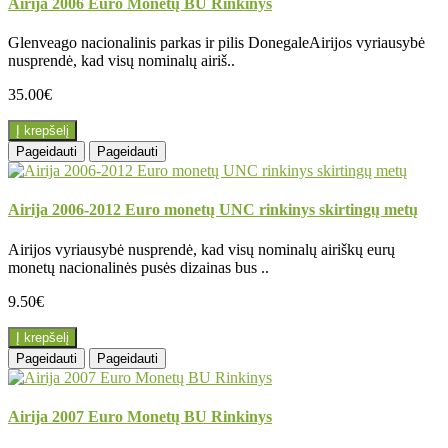
Airija 2006 Euro Monetų BU Rinkinys
Glenveago nacionalinis parkas ir pilis DonegaleAirijos vyriausybė
nusprendė, kad visų nominalų airiš..
35.00€
Į krepšelį
Pageidauti
Pageidauti
Airija 2006-2012 Euro monetų UNC rinkinys skirtingų metų
Airijos vyriausybė nusprendė, kad visų nominalų airiškų eurų
monetų nacionalinės pusės dizainas bus ..
9.50€
Į krepšelį
Pageidauti
Pageidauti
Airija 2007 Euro Monetų BU Rinkinys