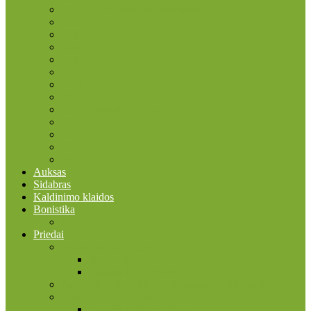
2015 ES vėliavos trisdešimtmetis
2016
2017
2018
2019
2020
2021
2022
2022 Erasmus programa
2023
2024
2025
2026
Auksas
Sidabras
Kaldinimo klaidos
Bonistika
JAV
Priedai
Bonistikos reikmenys
Banknotų albumai
Įmautės banknotams
Faleristikos, birofilijos ir filumenijos reikmenys
Filatelijos reikmenys
Įmautės pašto ženklams