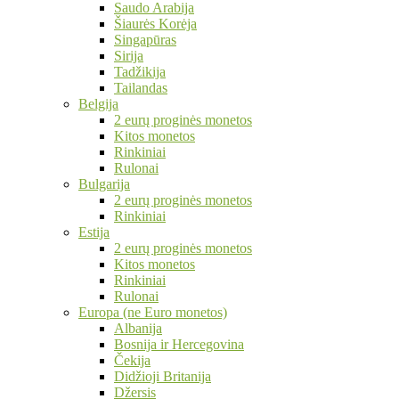
Saudo Arabija
Šiaurės Korėja
Singapūras
Sirija
Tadžikija
Tailandas
Belgija
2 eurų proginės monetos
Kitos monetos
Rinkiniai
Rulonai
Bulgarija
2 eurų proginės monetos
Rinkiniai
Estija
2 eurų proginės monetos
Kitos monetos
Rinkiniai
Rulonai
Europa (ne Euro monetos)
Albanija
Bosnija ir Hercegovina
Čekija
Didžioji Britanija
Džersis