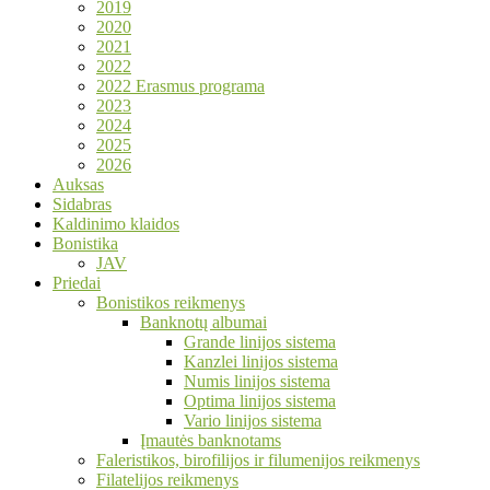
2019
2020
2021
2022
2022 Erasmus programa
2023
2024
2025
2026
Auksas
Sidabras
Kaldinimo klaidos
Bonistika
JAV
Priedai
Bonistikos reikmenys
Banknotų albumai
Grande linijos sistema
Kanzlei linijos sistema
Numis linijos sistema
Optima linijos sistema
Vario linijos sistema
Įmautės banknotams
Faleristikos, birofilijos ir filumenijos reikmenys
Filatelijos reikmenys