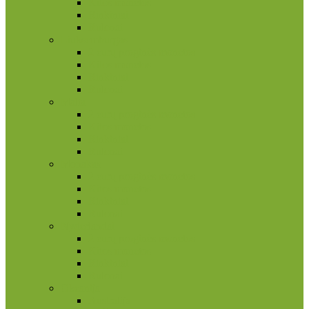
Kitos monetos
Rinkiniai
Rulonai
Liuksemburgas
2 eurų proginės monetos
Kitos monetos
Rinkiniai
Rulonai
Malta
2 eurų proginės monetos
Kitos monetos
Rinkiniai
Rulonai
Monakas
2 eurų proginės monetos
Kitos monetos
Rinkiniai
Rulonai
Nyderlandai
2 eurų proginės monetos
Kitos monetos
Rinkiniai
Rulonai
Okeanija
Australija