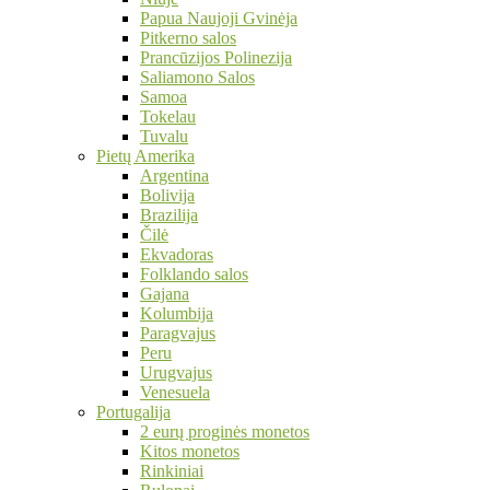
Papua Naujoji Gvinėja
Pitkerno salos
Prancūzijos Polinezija
Saliamono Salos
Samoa
Tokelau
Tuvalu
Pietų Amerika
Argentina
Bolivija
Brazilija
Čilė
Ekvadoras
Folklando salos
Gajana
Kolumbija
Paragvajus
Peru
Urugvajus
Venesuela
Portugalija
2 eurų proginės monetos
Kitos monetos
Rinkiniai