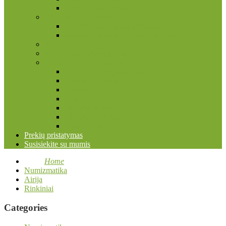
Pašto ženklų albumai
Filokartijos reikmenys
Atvirukų, nuotraukų albumai
Įmautės atvirukams ir nuotraukoms
Kita
Kolekcinių kortelių priedai
Numizmatikos reikmenys
Dėžės, dėžutės, lagaminai
Įmautės monetoms
Kapsulės
Kita
Monetų albumai
Monetų holderiai
Valymo priemonės
Prekių pristatymas
Susisiekite su mumis
Home
Numizmatika
Airija
Rinkiniai
Categories