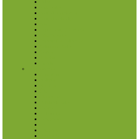
Fidžis
Kuko salos
Naujoji Kaledonija
Naujoji Zelandija
Niujė
Papua Naujoji Gvinėja
Pitkerno salos
Prancūzijos Polinezija
Saliamono Salos
Samoa
Tokelau
Tuvalu
Pietų Amerika
Argentina
Bolivija
Brazilija
Čilė
Ekvadoras
Folklando salos
Gajana
Kolumbija
Paragvajus
Peru
Urugvajus
Venesuela