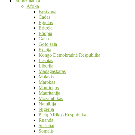
Numizmatika
Afrika
Bostvana
Čadas
Egiptas
Eritrėja
Etiopia
Gana
Gofo sala
Kenija
Kongo Demokratinė Respublika
Lesotas
Liberija
Madagaskaras
Malavis
Marokas
Mauricijus
Mauritanija
Mozambikas
Namibija
Nigerija
Pietų Afrikos Respublika
Ruanda
Seišeliai
Somalis