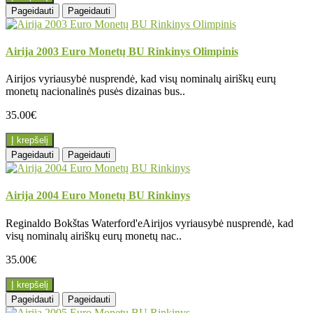
Pageidauti
Pageidauti
Airija 2003 Euro Monetų BU Rinkinys Olimpinis
Airijos vyriausybė nusprendė, kad visų nominalų airiškų eurų
monetų nacionalinės pusės dizainas bus..
35.00€
Į krepšelį
Pageidauti
Pageidauti
Airija 2004 Euro Monetų BU Rinkinys
Reginaldo Bokštas Waterford'eAirijos vyriausybė nusprendė, kad
visų nominalų airiškų eurų monetų nac..
35.00€
Į krepšelį
Pageidauti
Pageidauti