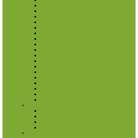
Bosnija ir Hercegovina
Čekija
Didžioji Britanija
Džersis
Gibraltaras
Islandija
Jungtinė Karalystė
Kroatija
Lenkija
Makedonija
Meno Sala
Moldova
Norvegija
Rumunija
Švedija
Turkija
Ukraina
Vengrija
Graikija
2 eurų proginės monetos
Kitos monetos
Rinkiniai
Rulonai
Ispanija