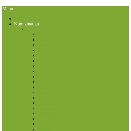
Menu
Numizmatika
Afrika
Bostvana
Čadas
Egiptas
Eritrėja
Etiopia
Gana
Gofo sala
Kenija
Kongo Demokratinė Respublika
Lesotas
Liberija
Madagaskaras
Malavis
Marokas
Mauricijus
Mauritanija
Mozambikas
Namibija
Nigerija