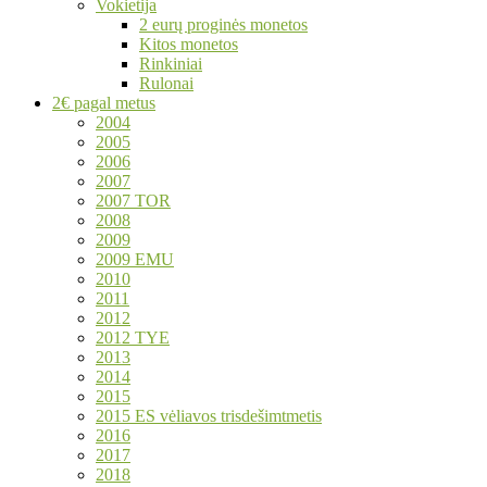
Vokietija
2 eurų proginės monetos
Kitos monetos
Rinkiniai
Rulonai
2€ pagal metus
2004
2005
2006
2007
2007 TOR
2008
2009
2009 EMU
2010
2011
2012
2012 TYE
2013
2014
2015
2015 ES vėliavos trisdešimtmetis
2016
2017
2018