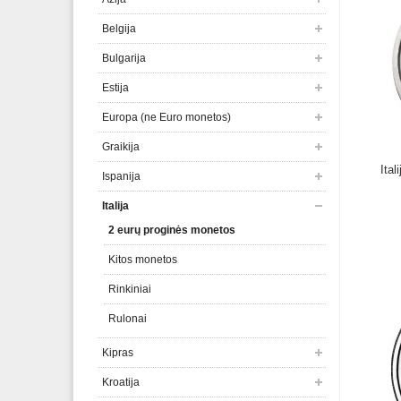
Belgija
Bulgarija
Estija
Europa (ne Euro monetos)
Graikija
Ita
Ispanija
Italija
2 eurų proginės monetos
Kitos monetos
Rinkiniai
Rulonai
Kipras
Kroatija