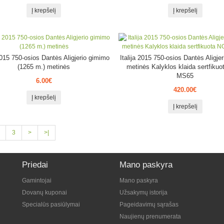
Į krepšelį
Į krepšelį
 2015 750-osios Dantės Aligjerio gimimo
Italija 2015 750-osios Dantės Aligjer
(1265 m.) metinės
metinės Kalyklos klaida sertfiku
MS65
6.00€
420.00€
Į krepšelį
Į krepšelį
3
>
>|
Priedai
Mano paskyra
Gamintojai
Mano paskyra
Dovanų kuponai
Užsakymų istorija
Specialūs pasiūlymai
Pageidavimų sąrašas
Naujienų prenumerata