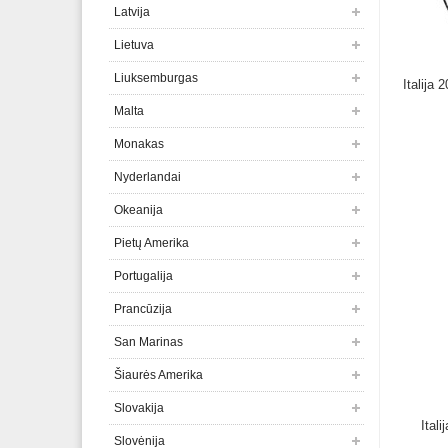
Latvija
Lietuva
Liuksemburgas
Italija
Malta
Monakas
Nyderlandai
Okeanija
Pietų Amerika
Portugalija
Prancūzija
San Marinas
Šiaurės Amerika
Slovakija
Ital
Slovėnija