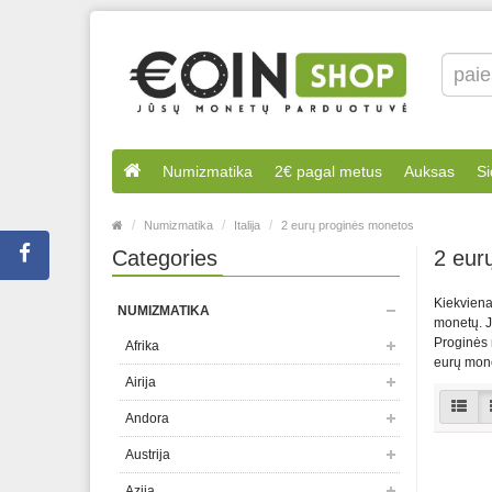
Numizmatika
2€ pagal metus
Auksas
Si
Numizmatika
Italija
2 eurų proginės monetos
Categories
2 eur
Kiekviena 
NUMIZMATIKA
monetų. Jo
Proginės m
Afrika
eurų mon
Airija
Andora
Austrija
Azija