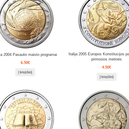
Italija 2005 Europos Konstitucijos 
lija 2004 Pasaulio maisto programai
pirmosios metinės
6.50€
4.50€
Į krepšelį
Į krepšelį