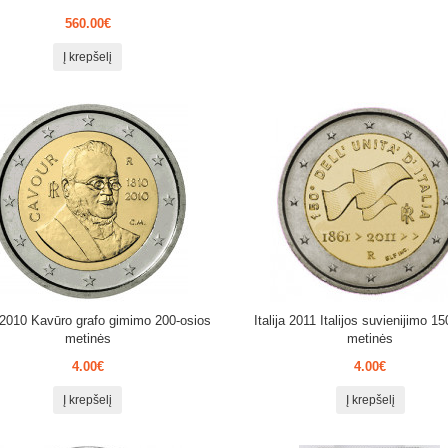
560.00€
Į krepšelį
a 2010 Kavūro grafo gimimo 200-osios
Italija 2011 Italijos suvienijimo 1
metinės
metinės
4.00€
4.00€
Į krepšelį
Į krepšelį