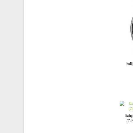
Ital
Ital
(Gi