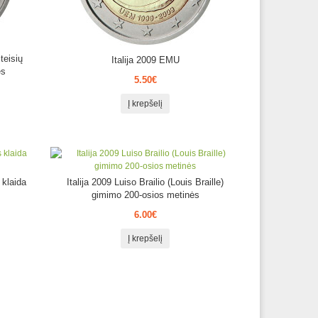
teisių
Italija 2009 EMU
ės
5.50€
Į krepšelį
 klaida
Italija 2009 Luiso Brailio (Louis Braille)
gimimo 200-osios metinės
6.00€
Į krepšelį