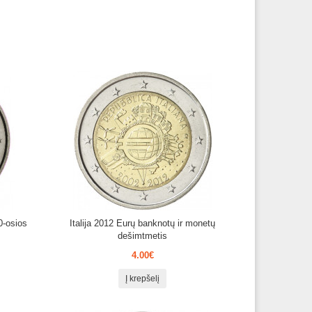
50‑osios
Italija 2012 Eurų banknotų ir monetų
dešimtmetis
4.00€
Į krepšelį