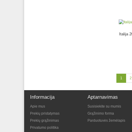
Italija
1
2
Informacija
Aptarnavimas
Apie mus
Susisiekite su mumis
Prekių pristatymas
Grąžinimo forma
Prekių grąžinimas
Parduotuvės žemėlapis
Privatumo politika