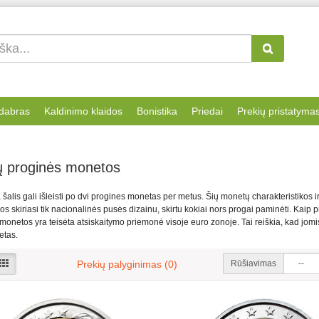
dabras
Kaldinimo klaidos
Bonistika
Priedai
Prekių pristatyma
ų proginės monetos
šalis gali išleisti po dvi progines monetas per metus. Šių monetų charakteristikos ir 
s skiriasi tik nacionalinės pusės dizainu, skirtu kokiai nors progai paminėti. Kaip 
onetos yra teisėta atsiskaitymo priemonė visoje euro zonoje. Tai reiškia, kad jomis ga
etas.
Rūšiavimas
Prekių palyginimas (0)