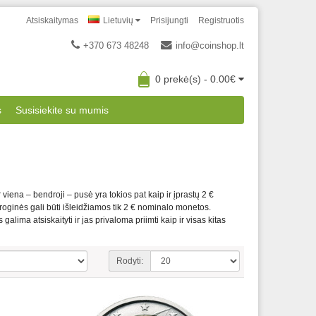
Atsiskaitymas
Lietuvių
Prisijungti
Registruotis
+370 673 48248
info@coinshop.lt
0 prekė(s) - 0.00€
s
Susisiekite su mumis
viena – bendroji – pusė yra tokios pat kaip ir įprastų 2 €
proginės gali būti išleidžiamos tik 2 € nominalo monetos.
lima atsiskaityti ir jas privaloma priimti kaip ir visas kitas
Rodyti: