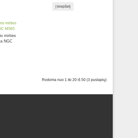
Į krepšelį
io mirties
ota NGC
Rodoma nuo 1 iki 20 iš 50 (3 puslapių)