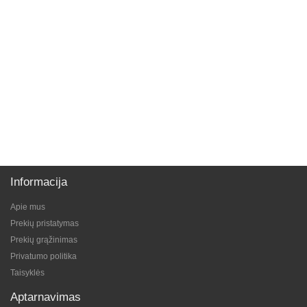
Informacija
Apie mus
Prekių pristatymas
Prekių grąžinimas
Privatumo politika
Taisyklės
Aptarnavimas