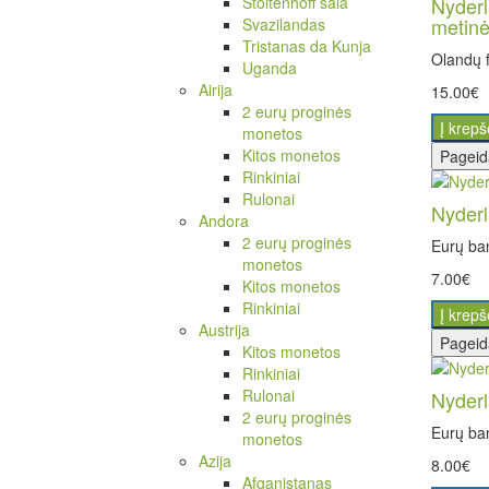
Stoltenhoff sala
Nyderl
metin
Svazilandas
Tristanas da Kunja
Olandų f
Uganda
Airija
15.00€
2 eurų proginės
Į krepš
monetos
Kitos monetos
Pageid
Rinkiniai
Rulonai
Nyderl
Andora
2 eurų proginės
Eurų ban
monetos
7.00€
Kitos monetos
Rinkiniai
Į krepš
Austrija
Pageid
Kitos monetos
Rinkiniai
Rulonai
Nyderl
2 eurų proginės
Eurų ban
monetos
Azija
8.00€
Afganistanas