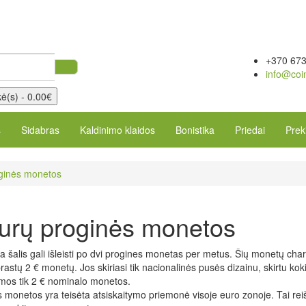
+370 67
info@coi
ė(s) - 0.00€
s
Sidabras
Kaldinimo klaidos
Bonistika
Priedai
Prek
oginės monetos
urų proginės monetos
a šalis gali išleisti po dvi progines monetas per metus. Šių monetų chara
įprastų 2 € monetų. Jos skiriasi tik nacionalinės pusės dizainu, skirtu kok
amos tik 2 € nominalo monetos.
 monetos yra teisėta atsiskaitymo priemonė visoje euro zonoje. Tai reiški