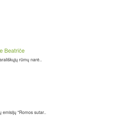
e Beatriče
arališkųjų rūmų narė..
ų emisijų "Romos sutar..