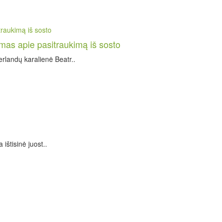
mas apie pasitraukimą iš sosto
rlandų karalienė Beatr..
ištisinė juost..