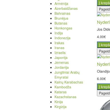
Į krepš
Armėnija
Azerbaidžanas
Pageid
Bahrainas
Brunėjus
Nyderl
Butanas
Honkongas
Jos Dide
Indija
4.00€
Indonezija
Irakas
Į krepš
Iranas
Pageid
Izraelis
Japonija
Jemenas
Nyderl
Jordanija
Olandijo
Jungtiniai Arabų
Emyratai
6.00€
Kalnų Karabachas
Į krepš
Kambodža
Kataras
Pageid
Kazachstanas
Kinija
Kirgizija