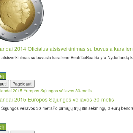
andai 2014 Oficialus atsisveikinimas su buvusia karalien
s atsisveikinimas su buvusia karaliene BeatričeBeatrix yra Nyderlandų k
elį
auti
Pageidauti
andai 2015 Europos Sąjungos vėliavos 30-metis
Sąjungos vėliavos 30-metisPo pirmųjų trijų itin sėkmingų 2 eurų bendr
elį