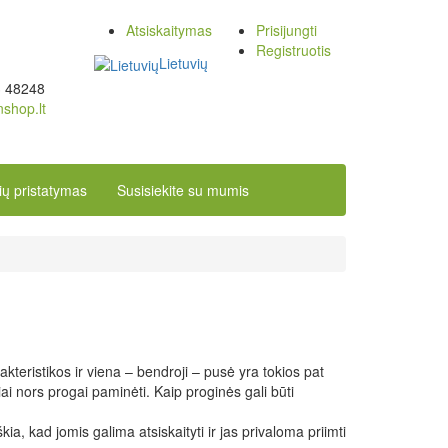
Atsiskaitymas
Prisijungti
Registruotis
Lietuvių
3 48248
nshop.lt
ių pristatymas
Susisiekite su mumis
kteristikos ir viena – bendroji – pusė yra tokios pat
iai nors progai paminėti. Kaip proginės gali būti
a, kad jomis galima atsiskaityti ir jas privaloma priimti