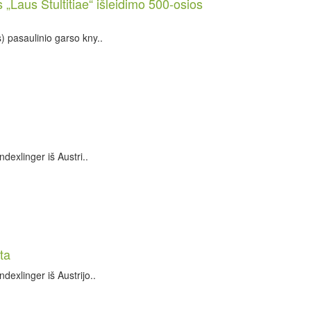
Laus Stultitiae“ išleidimo 500-osios
 pasaulinio garso kny..
exlinger iš Austri..
ta
exlinger iš Austrijo..