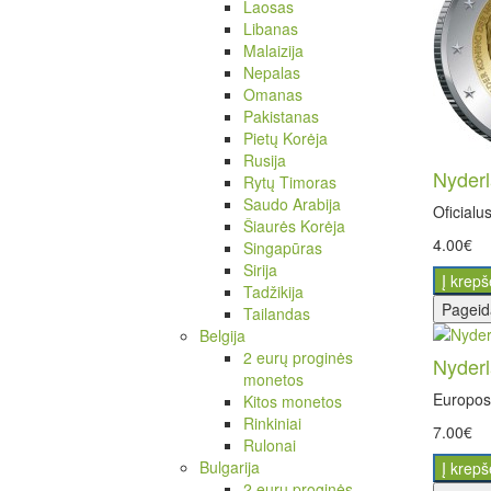
Laosas
Libanas
Malaizija
Nepalas
Omanas
Pakistanas
Pietų Korėja
Rusija
Nyderl
Rytų Timoras
Saudo Arabija
Oficialu
Šiaurės Korėja
4.00€
Singapūras
Sirija
Į krepš
Tadžikija
Pageid
Tailandas
Belgija
2 eurų proginės
Nyderl
monetos
Europos 
Kitos monetos
Rinkiniai
7.00€
Rulonai
Bulgarija
Į krepš
2 eurų proginės