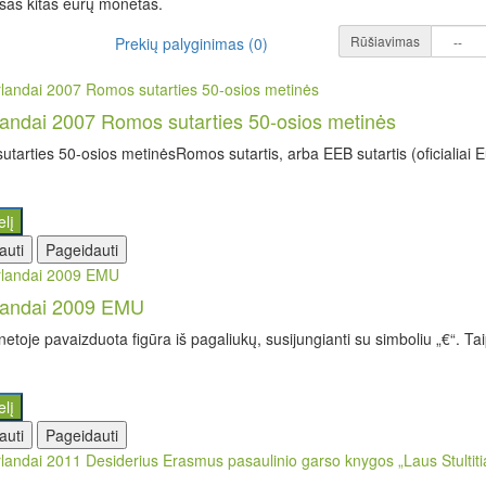
visas kitas eurų monetas.
Rūšiavimas
Prekių palyginimas (0)
andai 2007 Romos sutarties 50-osios metinės
tarties 50-osios metinėsRomos sutartis, arba EEB sutartis (oficialiai
elį
auti
Pageidauti
landai 2009 EMU
oje pavaizduota figūra iš pagaliukų, susijungianti su simboliu „€“. Ta
elį
auti
Pageidauti