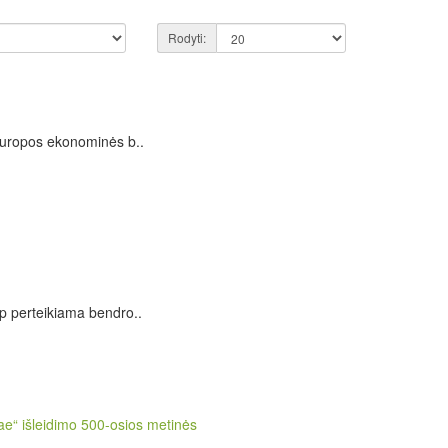
Rodyti:
 Europos ekonominės b..
ip perteikiama bendro..