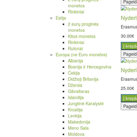
Pageid
monetos
Rinkiniai
Nyder
Estija
2 eurų proginės
Erasmus
monetos
30.00€
Kitos monetos
Rinkiniai
Į krepš
Rulonai
Pageid
Europa (ne Euro monetos)
Albanija
Bosnija ir Hercegovina
Nyder
Čekija
Didžioji Britanija
Erasmus
Džersis
25.00€
Gibraltaras
Islandija
Į krepš
Jungtinė Karalystė
Pageid
Kroatija
Lenkija
Makedonija
Meno Sala
Moldova