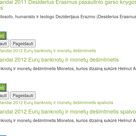
andai 2011 Desiderius Erasmus pasaulinio garso knygos „
ės
ilosofo, humanisto ir teologo Deziderijaus Erazmo (Desiderius Erasmus)
elį
auti
Pageidauti
andai 2012 Eurų banknotų ir monetų dešimtmetis
knotų ir monetų dešimtmetis Monetos, kurios dizainą sukūrė Helmut And
elį
auti
Pageidauti
andai 2012 Eurų banknotų ir monetų dešimtmetis spalvo
knotų ir monetų dešimtmetis Monetos, kurios dizainą sukūrė Helmut And