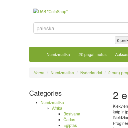
0 prek
Numizmatika
2€ pagal metus
Auksa
Home
Numizmatika
Nyderlandai
2 eurų pr
2 e
Categories
Numizmatika
Kiekvien
Afrika
kaip ir 
Bostvana
išleidži
Čadas
Proginės
Egiptas