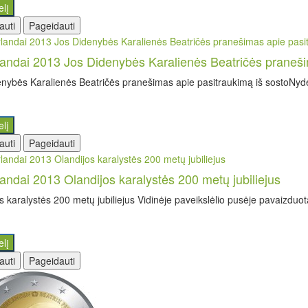
elį
auti
Pageidauti
andai 2013 Jos Didenybės Karalienės Beatričės praneši
nybės Karalienės Beatričės pranešimas apie pasitraukimą iš sostoNyde
elį
auti
Pageidauti
andai 2013 Olandijos karalystės 200 metų jubiliejus
s karalystės 200 metų jubiliejus Vidinėje paveikslėlio pusėje pavaizduota 
elį
auti
Pageidauti