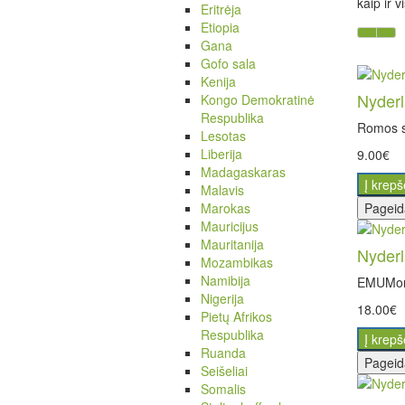
kaip ir 
Eritrėja
Etiopia
Gana
Gofo sala
Kenija
Nyderl
Kongo Demokratinė
Respublika
Romos su
Lesotas
Liberija
9.00€
Madagaskaras
Į krepš
Malavis
Marokas
Pageid
Mauricijus
Mauritanija
Nyder
Mozambikas
Namibija
EMUMonet
Nigerija
18.00€
Pietų Afrikos
Respublika
Į krepš
Ruanda
Pageid
Seišeliai
Somalis