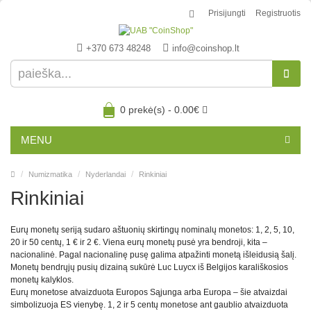
Prisijungti
Registruotis
+370 673 48248
info@coinshop.lt
0 prekė(s) - 0.00€
MENU
Numizmatika
Nyderlandai
Rinkiniai
Rinkiniai
Eurų monetų seriją sudaro aštuonių skirtingų nominalų monetos: 1, 2, 5, 10,
20 ir 50 centų, 1 € ir 2 €. Viena eurų monetų pusė yra bendroji, kita –
nacionalinė. Pagal nacionalinę pusę galima atpažinti monetą išleidusią šalį.
Monetų bendrųjų pusių dizainą sukūrė Luc Luycx iš Belgijos karališkosios
monetų kalyklos.
Eurų monetose atvaizduota Europos Sąjunga arba Europa – šie atvaizdai
simbolizuoja ES vienybę. 1, 2 ir 5 centų monetose ant gaublio atvaizduota