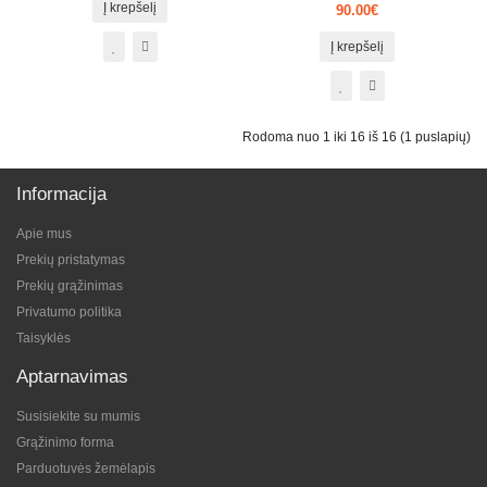
Į krepšelį
90.00€
Į krepšelį
Rodoma nuo 1 iki 16 iš 16 (1 puslapių)
Informacija
Apie mus
Prekių pristatymas
Prekių grąžinimas
Privatumo politika
Taisyklės
Aptarnavimas
Susisiekite su mumis
Grąžinimo forma
Parduotuvės žemėlapis