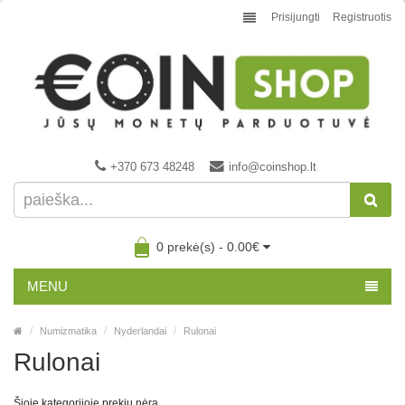
Prisijungti
Registruotis
+370 673 48248
info@coinshop.lt
0 prekė(s) - 0.00€
MENU
Numizmatika
Nyderlandai
Rulonai
Rulonai
Šioje kategorijoje prekių nėra.