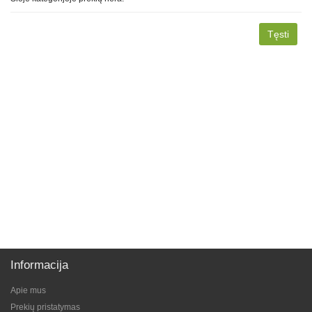
Tęsti
Informacija
Apie mus
Prekių pristatymas