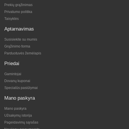
Prekių grąžinimas
Privatumo politika
Taisyklės
Aptarnavimas
Susisiekite su mumis
Grąžinimo forma
Parduotuvės žemėlapis
Priedai
Gamintojai
Dovanų kuponai
Specialūs pasiūlymai
Mano paskyra
Mano paskyra
Užsakymų istorija
Pageidavimų sąrašas