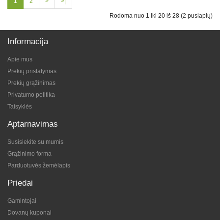
1
2
>
>|
Rodoma nuo 1 iki 20 iš 28 (2 puslapių)
Informacija
Apie mus
Prekių pristatymas
Prekių grąžinimas
Privatumo politika
Taisyklės
Aptarnavimas
Susisiekite su mumis
Grąžinimo forma
Parduotuvės žemėlapis
Priedai
Gamintojai
Dovanų kuponai