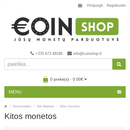
Prisijungti
Registruotis
+370 673 48248
info@coinshop.lt
0 prekė(s) - 0.00€
MENU
Numizmatika
San Marinas
Kitos monetos
Kitos monetos