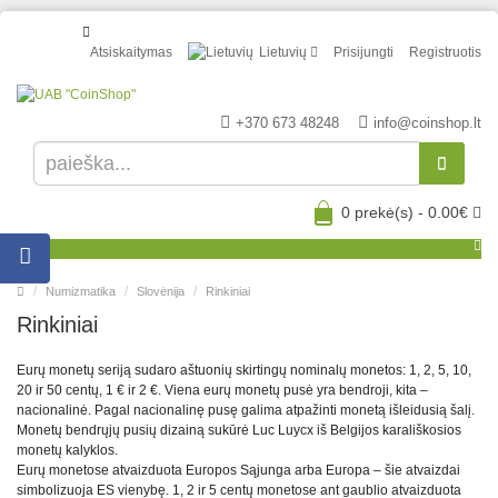
Atsiskaitymas
Lietuvių
Prisijungti
Registruotis
+370 673 48248
info@coinshop.lt
0 prekė(s) - 0.00€
Menu
Numizmatika
Slovėnija
Rinkiniai
Rinkiniai
Eurų monetų seriją sudaro aštuonių skirtingų nominalų monetos: 1, 2, 5, 10,
20 ir 50 centų, 1 € ir 2 €. Viena eurų monetų pusė yra bendroji, kita –
nacionalinė. Pagal nacionalinę pusę galima atpažinti monetą išleidusią šalį.
Monetų bendrųjų pusių dizainą sukūrė Luc Luycx iš Belgijos karališkosios
monetų kalyklos.
Eurų monetose atvaizduota Europos Sąjunga arba Europa – šie atvaizdai
simbolizuoja ES vienybę. 1, 2 ir 5 centų monetose ant gaublio atvaizduota