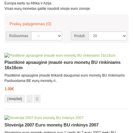
Europa kartu su Afrika ir Azija.
Visas eurų monetas galite naudoti visoje euro zonoje.
Prekių palyginimas (0)
Rūšiavimas
Rodyti:
Plastikinė apsauginė įmautė euro monetų BU rinkiniams
16x16cm
Plastikinė apsauginė įmautė tinkanti daugumai euro monetų BU rinkiniams
Parduodama BE eurų monetų ri..
1.00€
Į krepšelį
Slovėnija 2007 Euro monetų BU rinkinys 2007
Slovėnijos euro monetų rinkinys nuo 1 cento iki 2 eurų 2007 metų BU