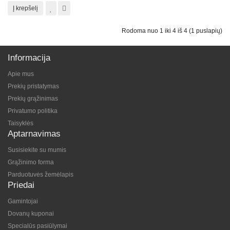
Į krepšelį
Rodoma nuo 1 iki 4 iš 4 (1 puslapių)
Informacija
Apie mus
Prekių pristatymas
Prekių grąžinimas
Privatumo politika
Taisyklės
Aptarnavimas
Susisiekite su mumis
Grąžinimo forma
Parduotuvės žemėlapis
Priedai
Gamintojai
Dovanų kuponai
Specialūs pasiūlymai