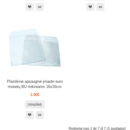
Plastikinė apsauginė įmautė euro
monetų BU rinkiniams 16x16cm
1.00€
Į krepšelį
Rodoma nuo 1 iki 7 iš 7 (1 puslapių)