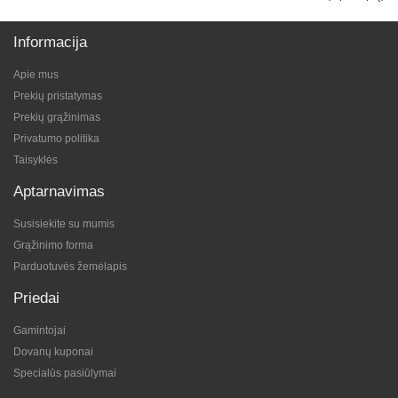
Informacija
Apie mus
Prekių pristatymas
Prekių grąžinimas
Privatumo politika
Taisyklės
Aptarnavimas
Susisiekite su mumis
Grąžinimo forma
Parduotuvės žemėlapis
Priedai
Gamintojai
Dovanų kuponai
Specialūs pasiūlymai