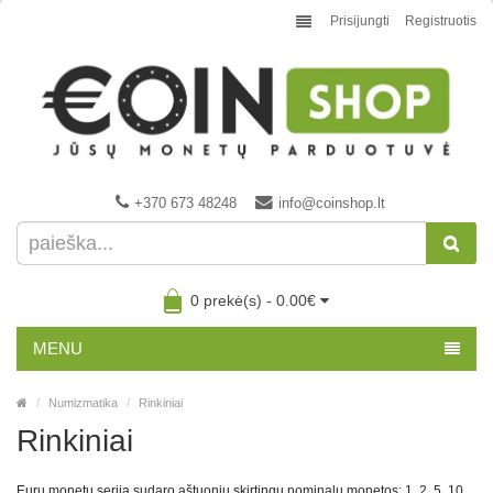
Prisijungti
Registruotis
+370 673 48248
info@coinshop.lt
0 prekė(s) - 0.00€
MENU
Numizmatika
Rinkiniai
Rinkiniai
Eurų monetų seriją sudaro aštuonių skirtingų nominalų monetos: 1, 2, 5, 10,