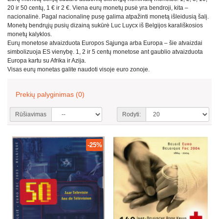
20 ir 50 centų, 1 € ir 2 €. Viena eurų monetų pusė yra bendroji, kita –
nacionalinė. Pagal nacionalinę pusę galima atpažinti monetą išleidusią šalį.
Monetų bendrųjų pusių dizainą sukūrė Luc Luycx iš Belgijos karališkosios
monetų kalyklos.
Eurų monetose atvaizduota Europos Sąjunga arba Europa – šie atvaizdai
simbolizuoja ES vienybę. 1, 2 ir 5 centų monetose ant gaublio atvaizduota
Europa kartu su Afrika ir Azija.
Visas eurų monetas galite naudoti visoje euro zonoje.
Prekių palyginimas (0)
Rūšiavimas
Rodyti:
-25%